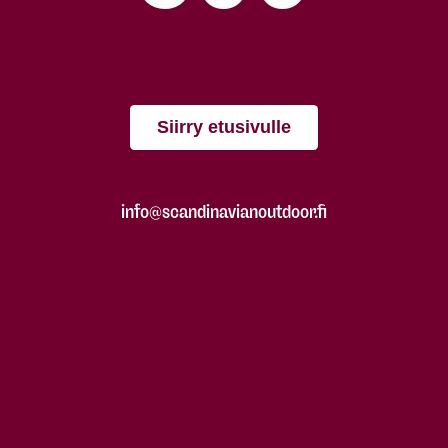
Siirry etusivulle
info@scandinavianoutdoor.fi