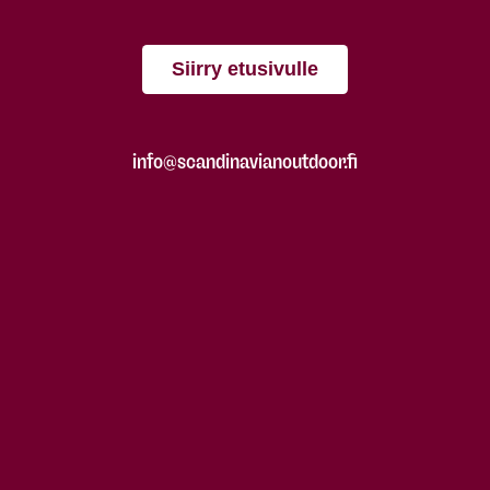
Siirry etusivulle
info@scandinavianoutdoor.fi