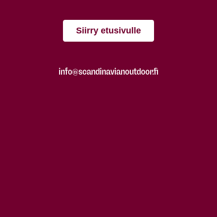
Siirry etusivulle
info@scandinavianoutdoor.fi