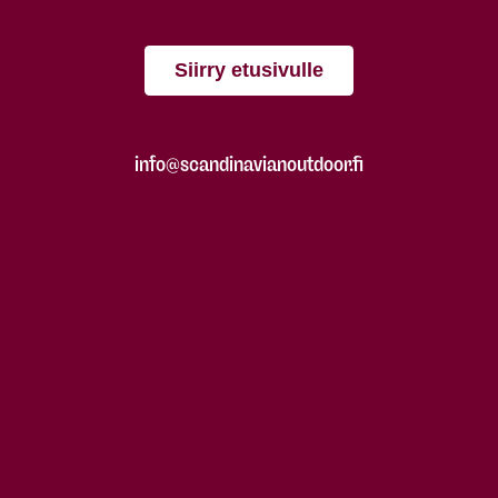
Siirry etusivulle
info@scandinavianoutdoor.fi