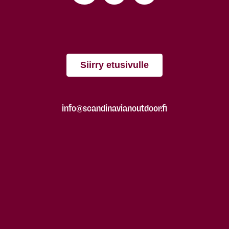
Siirry etusivulle
info@scandinavianoutdoor.fi