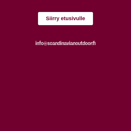
Siirry etusivulle
info@scandinavianoutdoor.fi