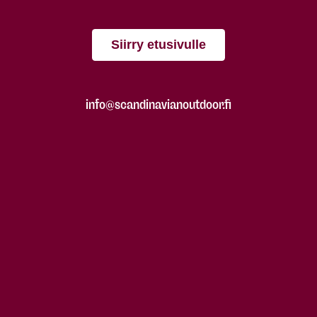
Siirry etusivulle
info@scandinavianoutdoor.fi