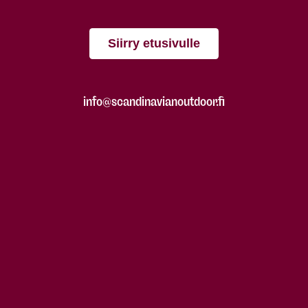
Siirry etusivulle
info@scandinavianoutdoor.fi