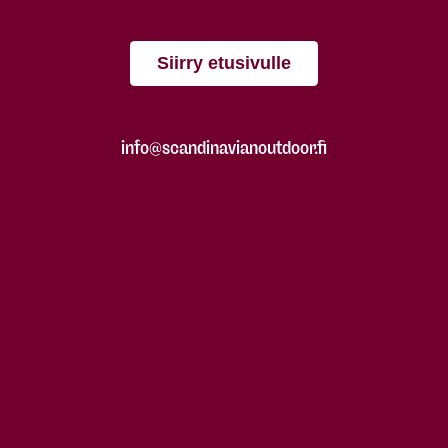
Siirry etusivulle
info@scandinavianoutdoor.fi