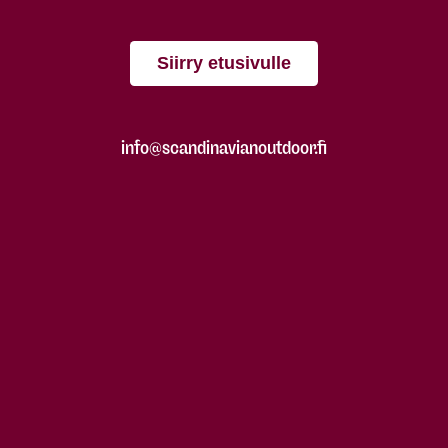
Siirry etusivulle
info@scandinavianoutdoor.fi