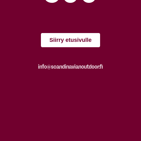
Siirry etusivulle
info@scandinavianoutdoor.fi