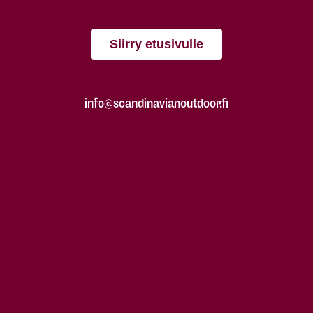
Siirry etusivulle
info@scandinavianoutdoor.fi