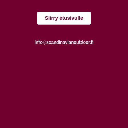
Siirry etusivulle
info@scandinavianoutdoor.fi