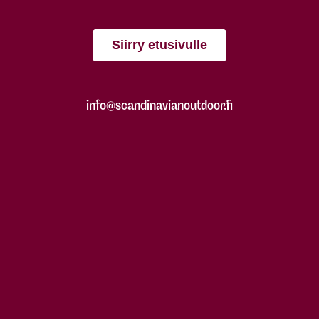
Siirry etusivulle
info@scandinavianoutdoor.fi