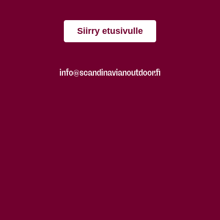
Siirry etusivulle
info@scandinavianoutdoor.fi