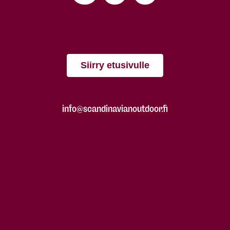
Siirry etusivulle
info@scandinavianoutdoor.fi