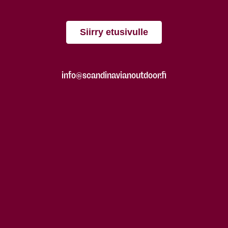
Siirry etusivulle
info@scandinavianoutdoor.fi