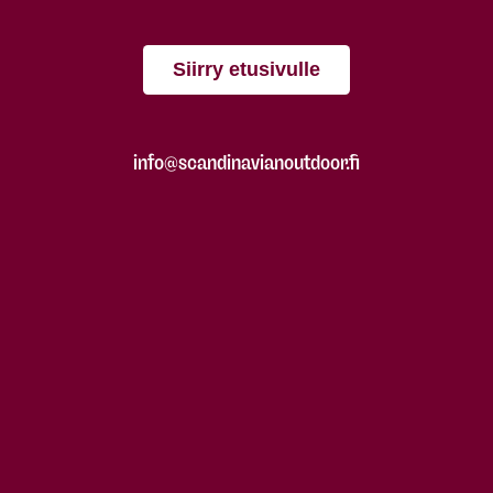
Siirry etusivulle
info@scandinavianoutdoor.fi