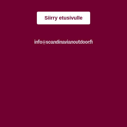
Siirry etusivulle
info@scandinavianoutdoor.fi