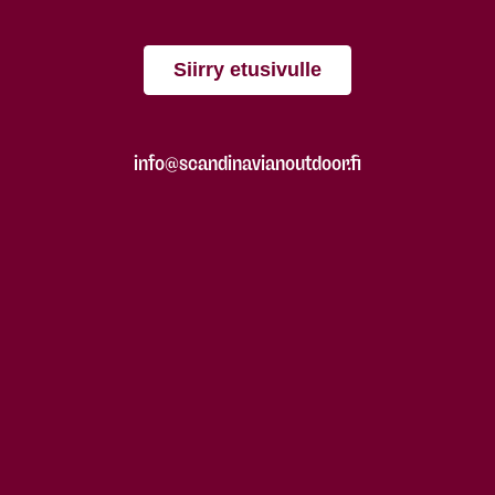
Siirry etusivulle
info@scandinavianoutdoor.fi