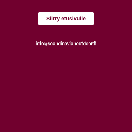
Siirry etusivulle
info@scandinavianoutdoor.fi