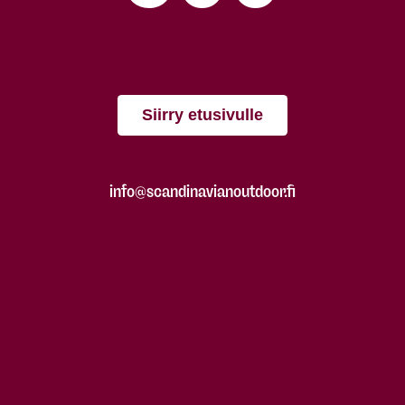
Siirry etusivulle
info@scandinavianoutdoor.fi