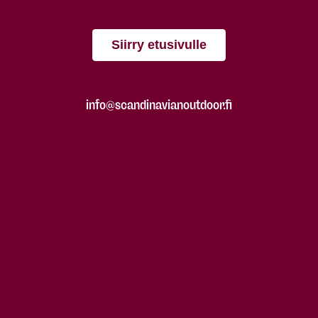
Siirry etusivulle
info@scandinavianoutdoor.fi