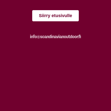
Siirry etusivulle
info@scandinavianoutdoor.fi