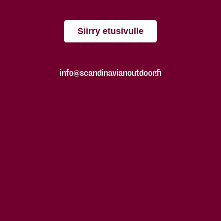
Siirry etusivulle
info@scandinavianoutdoor.fi