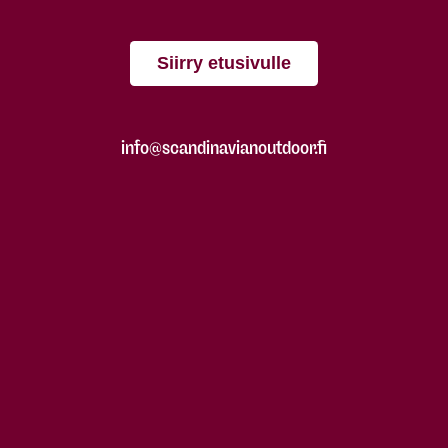
Siirry etusivulle
info@scandinavianoutdoor.fi