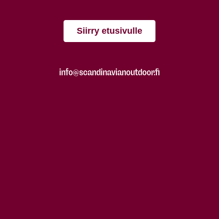
Siirry etusivulle
info@scandinavianoutdoor.fi