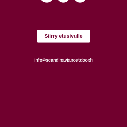
Siirry etusivulle
info@scandinavianoutdoor.fi