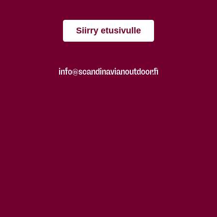
Siirry etusivulle
info@scandinavianoutdoor.fi