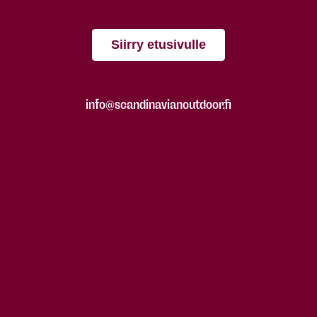
Siirry etusivulle
info@scandinavianoutdoor.fi