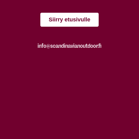
Siirry etusivulle
info@scandinavianoutdoor.fi