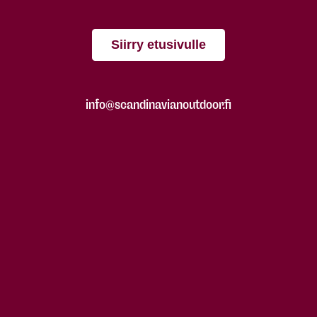
Siirry etusivulle
info@scandinavianoutdoor.fi