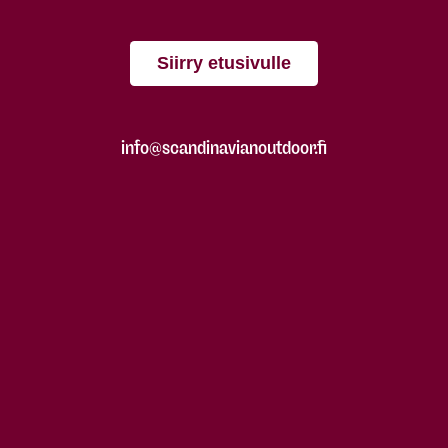
Siirry etusivulle
info@scandinavianoutdoor.fi