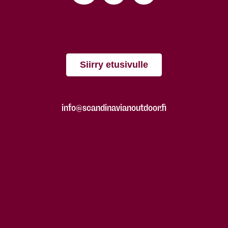
Siirry etusivulle
info@scandinavianoutdoor.fi