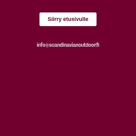
Siirry etusivulle
info@scandinavianoutdoor.fi