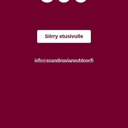
Siirry etusivulle
info@scandinavianoutdoor.fi