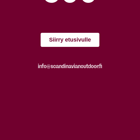
Siirry etusivulle
info@scandinavianoutdoor.fi