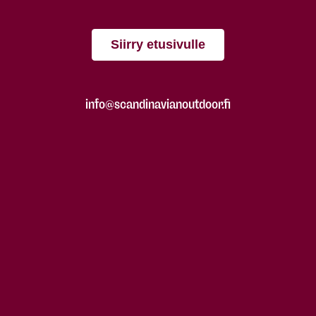
Siirry etusivulle
info@scandinavianoutdoor.fi