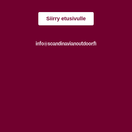
Siirry etusivulle
info@scandinavianoutdoor.fi