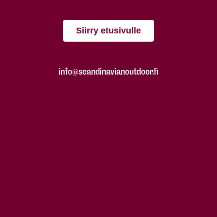
Siirry etusivulle
info@scandinavianoutdoor.fi