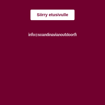
Siirry etusivulle
info@scandinavianoutdoor.fi