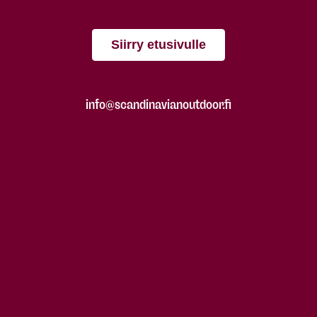
Siirry etusivulle
info@scandinavianoutdoor.fi