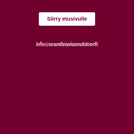
Siirry etusivulle
info@scandinavianoutdoor.fi