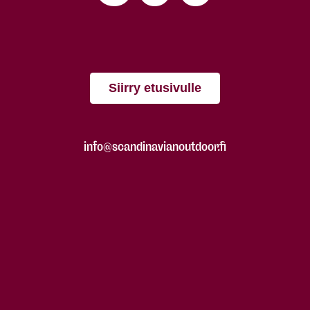
Siirry etusivulle
info@scandinavianoutdoor.fi