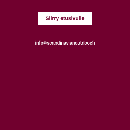
Siirry etusivulle
info@scandinavianoutdoor.fi