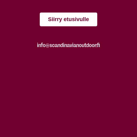
Siirry etusivulle
info@scandinavianoutdoor.fi