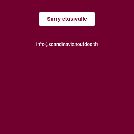
Siirry etusivulle
info@scandinavianoutdoor.fi