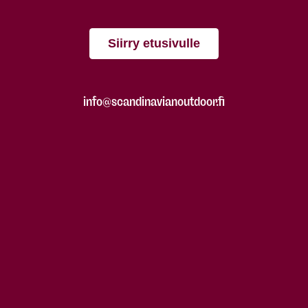
Siirry etusivulle
info@scandinavianoutdoor.fi