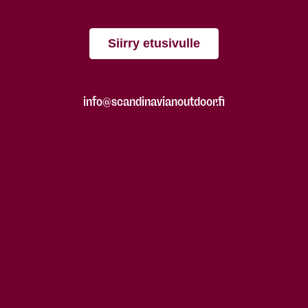
Siirry etusivulle
info@scandinavianoutdoor.fi