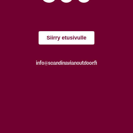
Siirry etusivulle
info@scandinavianoutdoor.fi